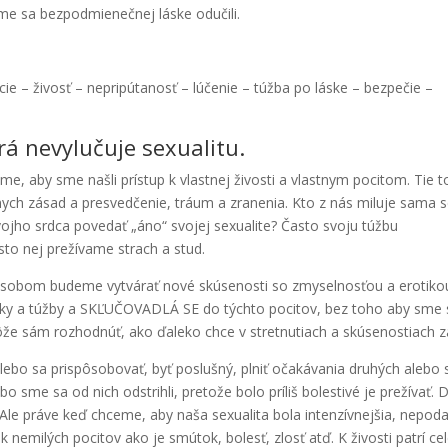
me sa bezpodmienečnej láske odučili.
cie – živosť – nepripútanosť – lúčenie – túžba po láske – bezpečie –
rá nevylučuje sexualitu.
me, aby sme našli prístup k vlastnej živosti a vlastnym pocitom. Tie t
ch zásad a presvedčenie, tráum a zranenia. Kto z nás miluje sama 
vojho srdca povedať „áno“ svojej sexualite? Často svoju túžbu
o nej prežívame strach a stud.
ôsobom budeme vytvárať nové skúsenosti so zmyselnosťou a erotiko
tiky a túžby a SKĽUČOVADLÁ SE do týchto pocitov, bez toho aby sme 
ôže sám rozhodnúť, ako ďaleko chce v stretnutiach a skúsenostiach zá
lebo sa prispôsobovať, byť poslušný, plniť očakávania druhých alebo
bo sme sa od nich odstrihli, pretože bolo príliš bolestivé je prežívať. 
. Ale práve keď chceme, aby naša sexualita bola intenzívnejšia, nepoda
emilých pocitov ako je smútok, bolesť, zlosť atď. K živosti patrí ce