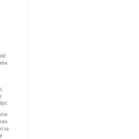
otiž
seba
u.
s
jsť.
 sme
Dnes
rí sa
lé