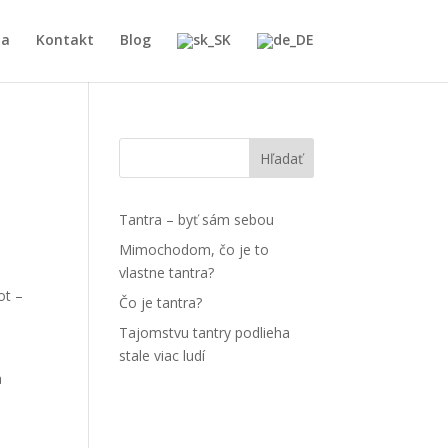
ia
Kontakt
Blog
Hľadať
Tantra – byť sám sebou
Mimochodom, čo je to
vlastne tantra?
ot –
Čo je tantra?
Tajomstvu tantry podlieha
stale viac ludí
a