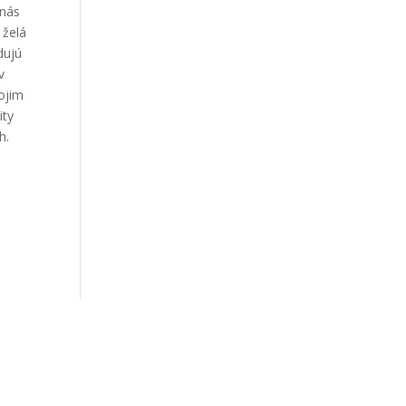
 nás
 želá
dujú
v
vojim
ity
h.
te ma na Instagrame!