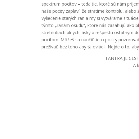
spektrum pocitov – teda tie, ktoré sú nám príjem
naše pocity zaplaví, že stratíme kontrolu, alebo
vyliečenie starých rán a my si vytvárame situáci
týmto „ranám osudu“, ktoré nás zasahujú ako bl
stretnutiach plných lásky a rešpektu ostatným dov
pocitom. Môžeš sa naučiť tieto pocity pozorovať
prežívať, bez toho aby ťa ovládli. Nejde o to, aby 
TANTRA JE CEST
A 