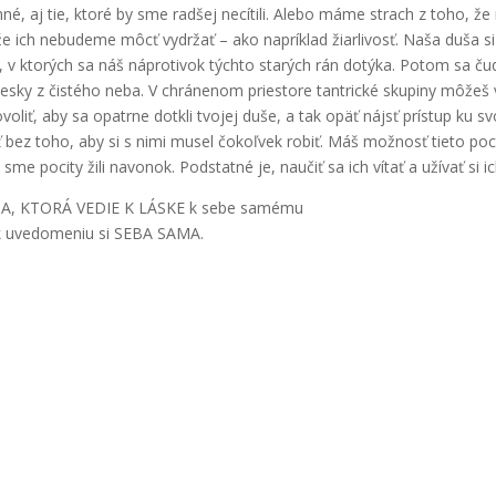
né, aj tie, ktoré by sme radšej necítili. Alebo máme strach z toho, že
 že ich nebudeme môcť vydržať – ako napríklad žiarlivosť. Naša duša si
e, v ktorých sa náš náprotivok týchto starých rán dotýka. Potom sa ču
esky z čistého neba. V chránenom priestore tantrické skupiny môžeš 
oliť, aby sa opatrne dotkli tvojej duše, a tak opäť nájsť prístup ku s
 bez toho, aby si s nimi musel čokoľvek robiť. Máš možnosť tieto poc
sme pocity žili navonok. Podstatné je, naučiť sa ich vítať a užívať si ic
A, KTORÁ VEDIE K LÁSKE k sebe samému
k uvedomeniu si SEBA SAMA.
Sleduj