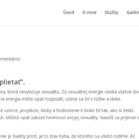
Úvod
O mne
Služby
Galér
omentárov
lietať“.
sta, ktorá nevylučuje sexualitu. Zo sexuálnej energie vzniká všetok živ
ná energia môže opäť rozprúdiť, učíme sa žiť v túžbe a láske.
vzorce, projekcie, bloky a hodnotenie ti bráni žiť tak, ako si želáš.
ti. Môžeš opäť zakúsiť nevinnosť svojej sexuality. Naučíš sa prijímať 
e je žiadny pocit, je to stav bytia, do ktorého sa všetci rodíme. Až