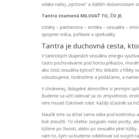
vďaka našej „výchove“ a ďalším skúsenostiam s
Tantra znamená MILOVAŤ TO, ČO JE.
Vzťahy – partnerstva – erotika – sexualita – emó
spojenie srdca, pohlavie a spirituality
Tantra je duchovná cesta, kto
V tantrických skupinách sexuálnu energiu využíva
často pochovávame pod horou príkazov, morálny
ako čistú sexuálna bytosť? Kto dokáže z hĺbky s
odsudzujeme, hodnotíme a potláčame, a namiest
V chránenej, láskyplné atmosfére si jemným sp
Budeme sa učiť radovať sa zo zmyselnosti, ero
nimi museli čokoľvek robiť. Každý účastník sa m
Naučili sme sa držať sama seba pod kontrolou a
boli zneužití. To všetko zasypalo naše pocity, ale
túžime po živosti, alebo po sexualite plné túžby
nám to, kým sa budeme oddeľovať od svojich tak n