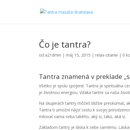
Čo je tantra?
od
a21dmin
|
máj 15, 2015
|
relax-citanie
|
0 k
Tantra znamená v preklade „sp
Všetko je spolu spojené. Tantra je spirituálna ce
je životnou energiou. Vďaka tantre sa naša život
Na skupinách tantry môžeš bližšie preskúmať, aké 
Tantra ti umožní nájsť cestu k svojej prirodzenos
milovať sama seba takého, aký si, takú, aká si.
Základom tantry je láska k sebe samému. Láska ni